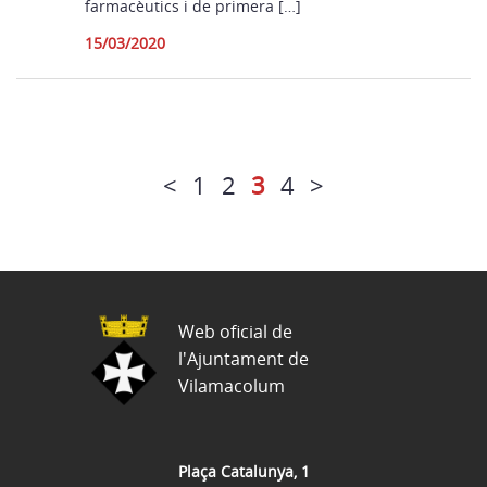
farmacèutics i de primera […]
15/03/2020
<
1
2
3
4
>
Web oficial de
l'Ajuntament de
Vilamacolum
Plaça Catalunya, 1